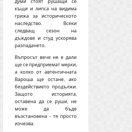
думи стоят рушащи се
къщи и липса на видима
грижа за историческото
наследство. Всеки
следващ сезон на
дъждове и студ ускорява
разпадането.
Въпросът вече не е дали
ще се предприемат мерки,
а колко от автентичната
Вароша ще остане, ако
бездействието продължи.
Защото историята,
оставена да се руши, не
може да бъде
възстановена – тя просто
изчезва.