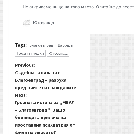
Tags:
Благоевград
Вароша
Грозни гледки
Югозапад
P
Previous:
Съдебната палата в
o
Благоевград – разруха
пред очите на гражданите
s
Next:
t
Грозната истина за „МБАЛ
– Благоевград“: Защо
n
болницата прилича на
изоставена психиатрия от
a
филм на ужасите?