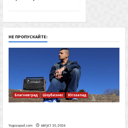
v
i
g
НЕ ПРОПУСКАЙТЕ:
a
t
i
o
n
Благоевград
Шоубизнес
Югозапад
19-годишният рапър и поет ГАМА гостува в
Радио Благоевград
Yugozapad.com
август 10, 2026