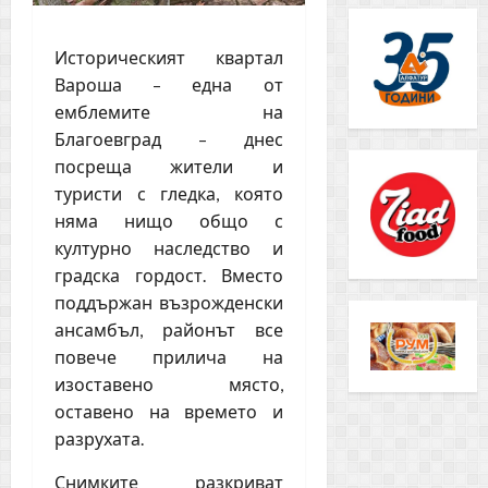
Историческият квартал
Вароша – една от
емблемите на
Благоевград – днес
посреща жители и
туристи с гледка, която
няма нищо общо с
културно наследство и
градска гордост. Вместо
поддържан възрожденски
ансамбъл, районът все
повече прилича на
изоставено място,
оставено на времето и
разрухата.
Снимките разкриват