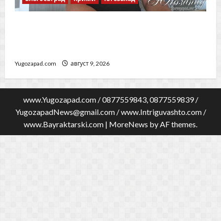
Говори бащата на убитата Ивана! Стойне
Стойнев – на четири очи с Методи
Байрактарски! ЧАСТ 1
Yugozapad.com
август 9, 2026
www.Yugozapad.com / 0877559843, 0877559839 /
YugozapadNews@gmail.com
/ www.Intriguvashto.com /
www.Bayraktarski.com
|
MoreNews
by AF themes.