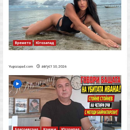
Времето
Югозапад
Прогноза за времето – 10 август 2026 г.
Yugozapad.com
август 10, 2026
Благоевград
Крими
Югозапад