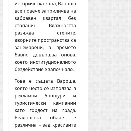
историческа зона, Вароша
все повече заприличва на
забравен квартал без
стопанин. Влажността
разяжда стените,
дворните пространства са
занемарени, а времето
бавно довършва онова,
което институционалното
бездействие е започнало.
Това е същата Вароша,
която често се използва в
рекламни брошури и
туристически кампании
като гордост на града.
Реалността обаче е
различна – зад красивите