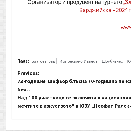
Организатор и продуцент на турнето
„З
Варджийска – 2024 
www
Tags:
Благоевград
Импресарио Иванов
Шоубизнес
Ю
P
Previous:
73-годишен шофьор блъсна 70-годишна пенси
o
Next:
s
Над 100 участници се включиха в национални
мечтите в изкуството“ в ЮЗУ „Неофит Рилск
t
n