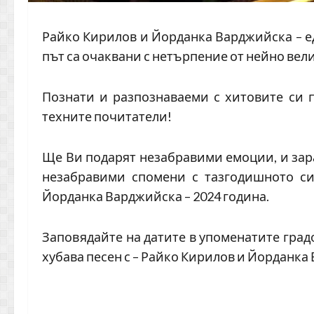
Райко Кирилов и Йорданка Варджийска – е
път са очаквани с нетърпение от нейно вел
Познати и разпознаваеми с хитовите си п
техните почитатели!
Ще Ви подарят незабравими емоции, и зара
незабравими спомени с тазгодишното си
Йорданка Варджийска – 2024 година.
Заповядайте на датите в упоменатите градо
хубава песен с – Райко Кирилов и Йорданка