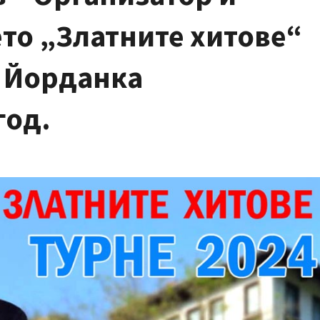
то „Златните хитове“
и Йорданка
год.