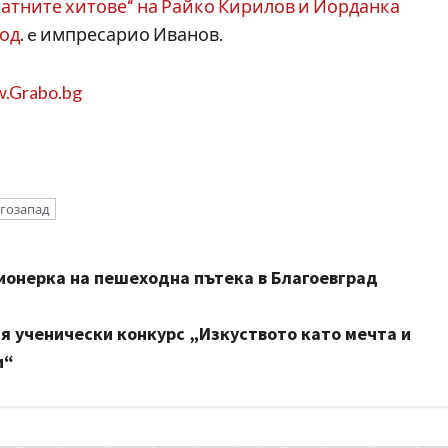
латните хитове“ на Райко Кирилов и Йорданка
год
. e импресарио Иванов.
.Grabo.bg
гозапад
онерка на пешеходна пътека в Благоевград
я ученически конкурс „Изкуството като мечта и
и“