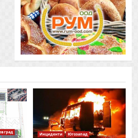
евград
Инциденти
Югозапад