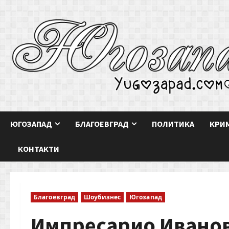
Skip
to
content
ЮГОЗАПАД
БЛАГОЕВГРАД
ПОЛИТИКА
КРИ
КОНТАКТИ
Благоевград
Шоубизнес
Югозапад
Импресарио Иванов