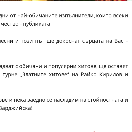
дни от най-обичаните изпълнители, които всеки
ичество – публиката!
есни и този път ще докоснат сърцата на Вас –
дват с обичани и популярни хитове, ще оставят
 турне „Златните хитове“ на Райко Кирилов и
ве и нека заедно се насладим на стойностната и
 Варджийска!