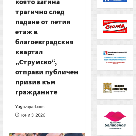
която загина
трагично след
падане от петия
етаж в
благоевградския
квартал
„Струмско“,
отправи публичен
призив към
гражданите
Yugozapad.com
юни 3, 2026