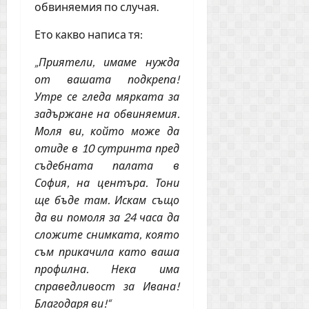
обвиняемия по случая.
Ето какво написа тя:
„Приятели, имаме нужда
от вашата подкрепа!
Утре се гледа мярката за
задържане на обвиняемия.
Моля ви, който може да
отиде в 10 сутринта пред
съдебната палата в
София, на центъра. Тони
ще бъде там. Искам също
да ви помоля за 24 часа да
сложите снимката, която
съм прикачила като ваша
профилна. Нека има
справедливост за Ивана!
Благодаря ви!“