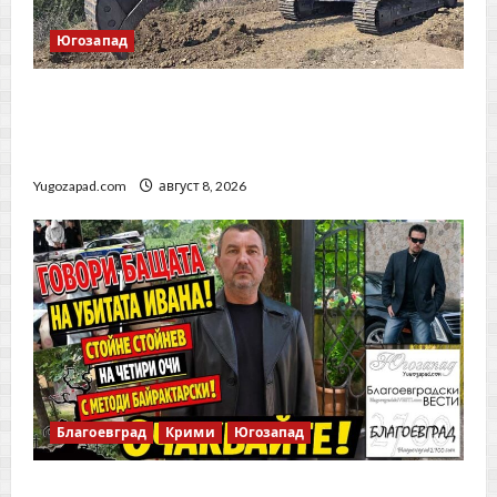
Югозапад
Историческа първа копка: Започна
изграждането на регионалното депо за
отпадъци край Дупница
Yugozapad.com
август 8, 2026
Благоевград
Крими
Югозапад
Говори бащата на убитата 16-годишна Ивана!