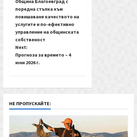
Община Благоевград с
o
поредна стъпка към
повишаване качеството на
s
услугите и по-ефективно
t
управление на общинската
собственост
n
Next:
Прогноза за времето – 4
a
юни 2026 г.
v
i
g
НЕ ПРОПУСКАЙТЕ:
a
t