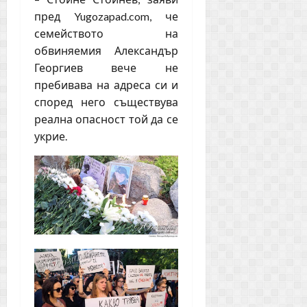
пред Yugozapad.com, че
семейството на
обвиняемия Александър
Георгиев вече не
пребивава на адреса си и
според него съществува
реална опасност той да се
укрие.