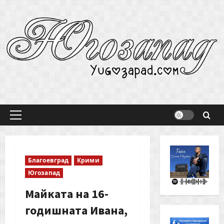
Skip
to
content
Primary
Menu
Благоевград
Крими
Югозапад
Майката на 16-
годишната Ивана,