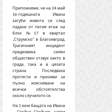
Припомняме, че на 24 май
16-годишната Ивана
загуби живота си след
падане от петия етаж на
блок №17 в квартал
„Струмско“ в Благоевград.
Трагичният инцидент
предизвика силен
обществен отзвук както в
града, така и в цялата
страна. Последваха
протести и призиви за
пълно изясняване на
всички обстоятелства
около случилото се.
На 1 юни бащата на Ивана
– Стойне Стойнев, заяви