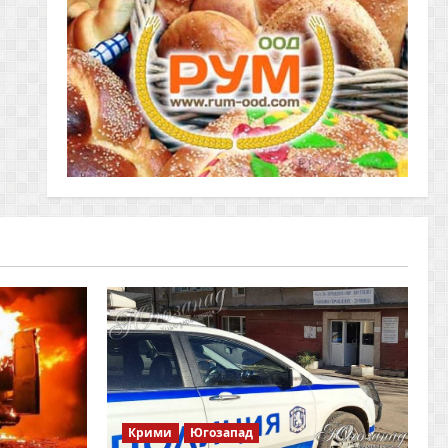
Крими
Югозапад