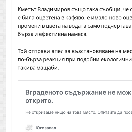
Кметът Владимиров също така съобщи, че с
е била оцветена в кафяво, е имало ново оц
промени в цвета на водата само подчертава
бърза и ефективна намеса.
Той отправи апел за възстановяване на мес
по-бърза реакция при подобни екологични 
такива мащаби.