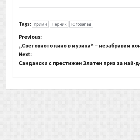
Tags:
Крими
Перник
Югозапад
P
Previous:
„Световното кино в музика“ – незабравим к
o
Next:
s
Сандански с престижен Златен приз за най-д
t
n
a
v
i