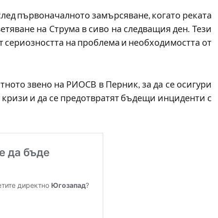
лед първоначалното замърсяване, когато реката
ветяване на Струма в сиво на следващия ден. Тези
т сериозността на проблема и необходимостта от
тното звено на РИОСВ в Перник, за да се осигури
кризи и да се предотвратят бъдещи инциденти с