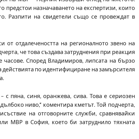
ато предстои назначаването на експертизи, които
о. Разпити на свидетели също се провеждат в
и от отдалечеността на регионалното звено на
дчерта, че това създава затруднения при реакция
 часове. Според Владимиров, липсата на бързо
на действията по идентифициране на замърсителя
а.
 с пяна, синя, оранжева, сива. Това е сериозен
дълбоко ниво,“ коментира кметът. Той подчерта,
исъствие на отговорните служби, сравнявайки
или МВР в София, което би затруднило тяхната