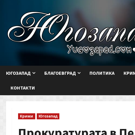
Skip
to
content
ЮГОЗАПАД
БЛАГОЕВГРАД
ПОЛИТИКА
КРИ
КОНТАКТИ
Крими
Югозапад
Прокуратурата в П