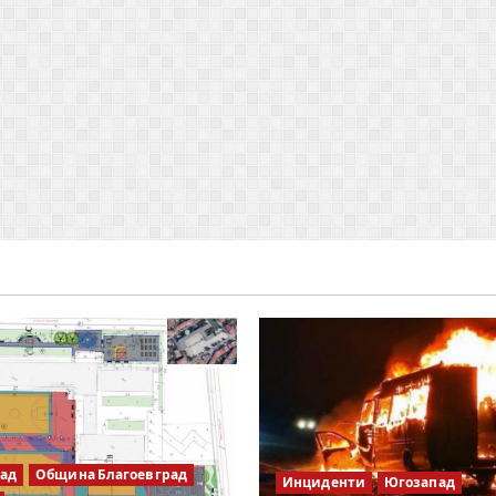
рад
Община Благоевград
Инциденти
Югозапад