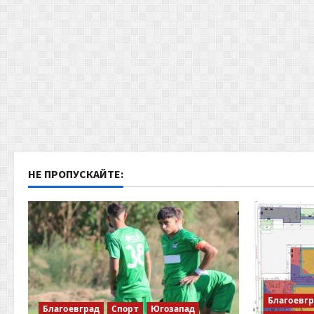
g
a
t
i
o
n
НЕ ПРОПУСКАЙТЕ:
Благоевг
Благоевград
Спорт
Югозапад