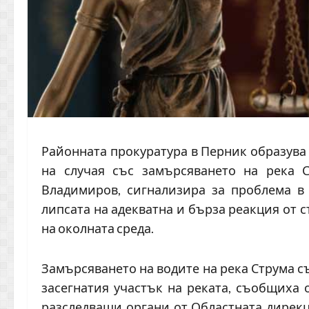
Районната прокуратура в Перник образува
на случая със замърсяването на река С
Владимиров, сигнализира за проблема в
липсата на адекватна и бърза реакция от с
на околната среда.
Замърсяването на водите на река Струма съ
засегнатия участък на реката, съобщиха о
разследващи органи от Областната дирекц