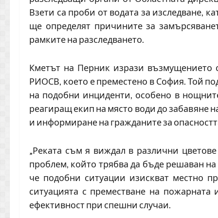
Взети са проби от водата за изследване, к
ще определят причините за замърсяванет
рамките на разследването.
Кметът на Перник изрази възмущението с
РИОСВ, което е преместено в София. Той по
на подобни инциденти, особено в нощните
реагиращ екип на място води до забавяне 
и информиране на гражданите за опасностт
„Реката съм я виждал в различни цветове –
проблем, който трябва да бъде решаван на 
че подобни ситуации изискват местно пр
ситуацията с преместване на пожарната 
ефективност при спешни случаи.