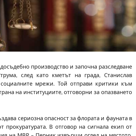
 досъдебно производство и започна разследване
трума, след като кметът на града, Станислав
 социалните мрежи. Той отправи критики към
трана на институциите, отговорни за опазването
здава сериозна опасност за флората и фауната в
т прокуратурата. В отговор на сигнала екип от
ия на МВР – Перник извърши оглед на мястото.