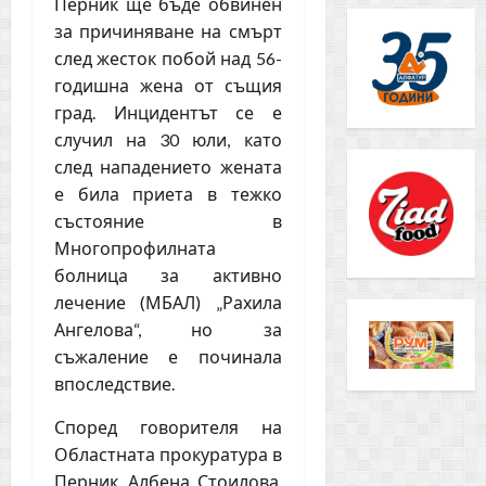
Перник ще бъде обвинен
за причиняване на смърт
след жесток побой над 56-
годишна жена от същия
град. Инцидентът се е
случил на 30 юли, като
след нападението жената
е била приета в тежко
състояние в
Многопрофилната
болница за активно
лечение (МБАЛ) „Рахила
Ангелова“, но за
съжаление е починала
впоследствие.
Според говорителя на
Областната прокуратура в
Перник, Албена Стоилова,