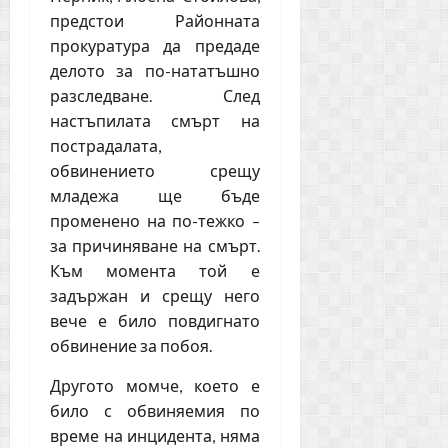
предстои Районната
прокуратура да предаде
делото за по-нататъшно
разследване. След
настъпилата смърт на
пострадалата,
обвинението срещу
младежа ще бъде
променено на по-тежко –
за причиняване на смърт.
Към момента той е
задържан и срещу него
вече е било повдигнато
обвинение за побоя.
Другото момче, което е
било с обвиняемия по
време на инцидента, няма