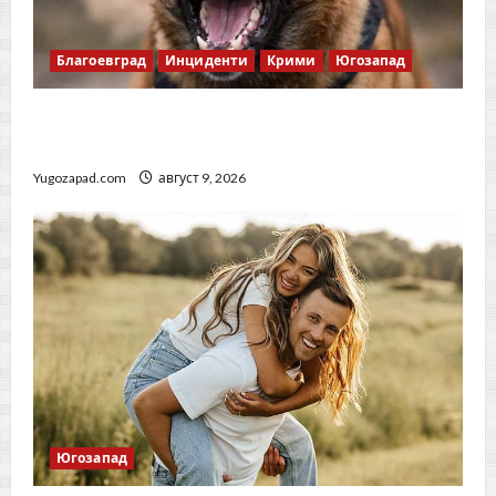
Благоевград
Инциденти
Крими
Югозапад
Кучета нападнаха жена и домашния ѝ
любимец в благоевградския кв. „Еленово“
Yugozapad.com
август 9, 2026
Югозапад