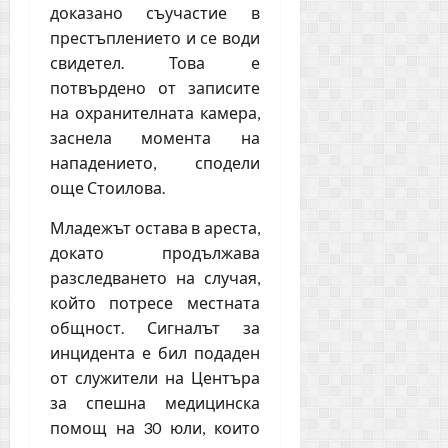
доказано съучастие в
престъплението и се води
свидетел. Това е
потвърдено от записите
на охранителната камера,
заснела момента на
нападението, сподели
още Стоилова.
Младежът остава в ареста,
докато продължава
разследването на случая,
който потресе местната
общност. Сигналът за
инцидента е бил подаден
от служители на Центъра
за спешна медицинска
помощ на 30 юли, които