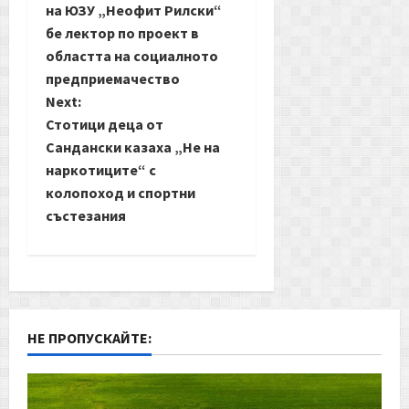
s
на ЮЗУ „Неофит Рилски“
t
бе лектор по проект в
областта на социалното
n
предприемачество
Next:
a
Стотици деца от
Сандански казаха „Не на
v
наркотиците“ с
i
колопоход и спортни
състезания
g
a
t
НЕ ПРОПУСКАЙТЕ:
i
o