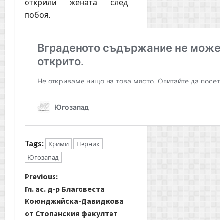
открили жената след
побоя.
Tags:
Крими
Перник
Югозапад
P
Previous:
Гл. ас. д-р Благовеста
o
Коюнджийска-Давидкова
от Стопанския факултет