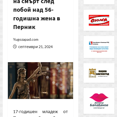
на смърт след
побой над 56-
годишна жена в
Перник
Yugozapad.com
септември 21, 2024
17-годишен младеж от