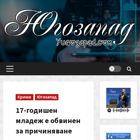
Skip
to
content
Primary
Menu
Крими
Югозапад
17-годишен
младеж е обвинен
за причиняване